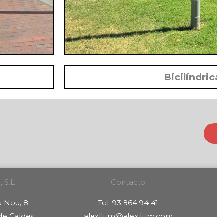
Bicilíndric
 S.L.
Contacto
a Nou, 8
Tel. 93 864 94 41
 de Caldes
alexllum@alexllum.com