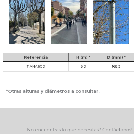
Referencia
H (m) *
D (mm) *
TIANA600
6.0
168,3
*Otras alturas y diámetros a consultar.
No encuentras lo que necesitas? Contáctanos!