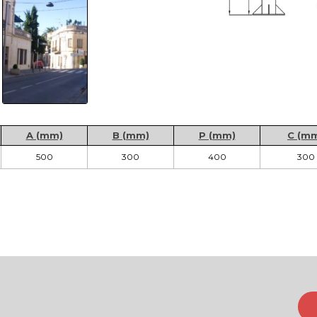
A (mm)
B (mm)
P (mm)
C (m
500
300
400
300