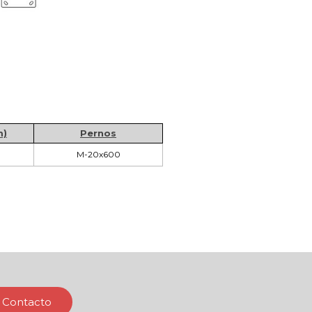
m)
Pernos
M-20x600
Contacto