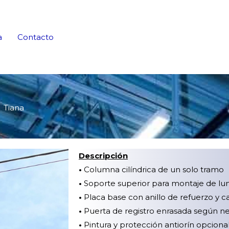
a
Contacto
Tiana
Descripción
•
Columna cilíndrica de un solo tramo
•
Soporte superior para montaje de lu
•
Placa base con anillo de refuerzo y ca
•
Puerta de registro enrasada según n
•
Pintura y protección antiorín opciona