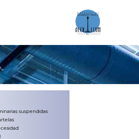
minarias suspendidas
rtelas
ecesidad
l